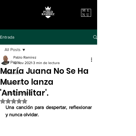
ME
NU
Entrada
All Posts
Pablo Ramírez
All Posts
12 nov 2021
3 min de lectura
María Juana No Se Ha
Noticias
Muerto lanza
Finanzas
'Antimilitar'.
Automovilismo
Obtuvo NaN de 5 estrellas.
Una canción para despertar, reflexionar 
y nunca olvidar.