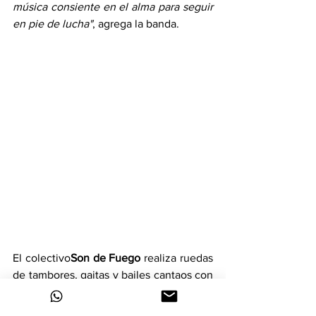
música consiente en el alma para seguir 
en pie de lucha"
, agrega la banda.
El colectivo
Son de Fuego
 realiza ruedas 
de tambores, gaitas y bailes cantaos con 
músicos de la ciudad y de la costa 
caribe, interviniendo espacios públicos 