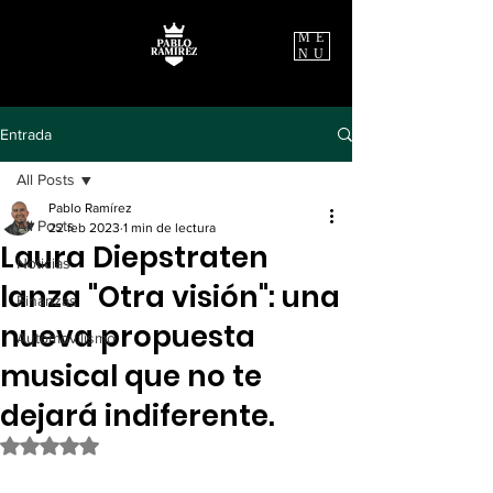
ME
NU
Entrada
All Posts
Pablo Ramírez
All Posts
22 feb 2023
1 min de lectura
Laura Diepstraten
Noticias
lanza "Otra visión": una
Finanzas
nueva propuesta
Automovilismo
musical que no te
dejará indiferente.
Obtuvo NaN de 5 estrellas.