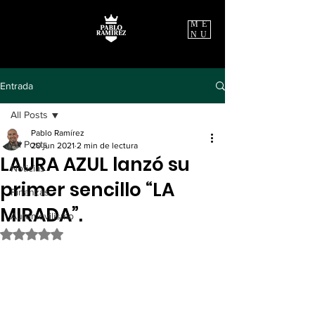
ME
NU
Entrada
All Posts
Pablo Ramírez
All Posts
20 jun 2021
2 min de lectura
LAURA AZUL lanzó su
Noticias
primer sencillo “LA
Finanzas
MIRADA”.
Automovilismo
Obtuvo NaN de 5 estrellas.