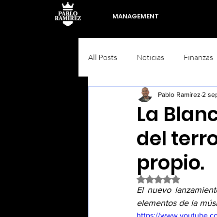
MANAGEMENT
All Posts
Noticias
Finanzas
Pablo Ramírez
2 se
La Blan
del terr
propio.
Obtuvo NaN de 5 est
El nuevo lanzamient
elementos de la músic
https://www.youtube