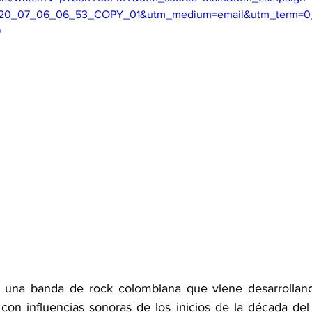
0_07_06_06_53_COPY_01&utm_medium=email&utm_term=0_
9
s una banda de rock colombiana que viene desarrolland
on influencias sonoras de los inicios de la década del