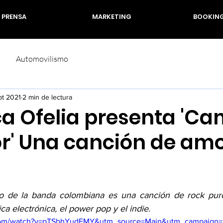
PRENSA
MARKETING
BOOKIN
Automovilismo
pt 2021
2 min de lectura
ca Ofelia presenta 'C
or' Una canción de am
rellas.
o de la banda colombiana es una canción de rock puro
a electrónica, el power pop y el indie.
.com/watch?v=pTSbhYudFMY&utm_source=Main&utm_campaign=