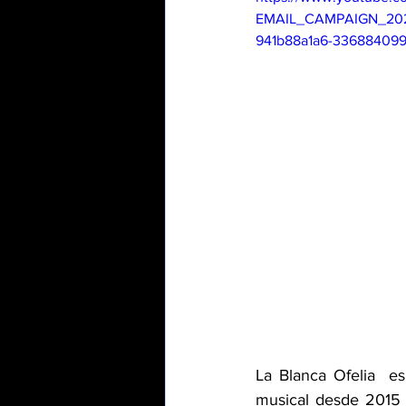
EMAIL_CAMPAIGN_202
941b88a1a6-33688409
La Blanca Ofelia  e
musical desde 2015 c