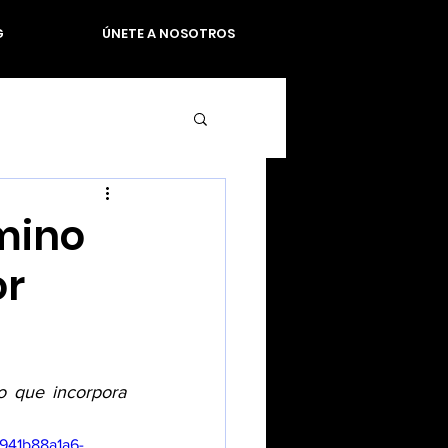
G
ÚNETE A NOSOTROS
amino
or
 que incorpora 
941b88a1a6-