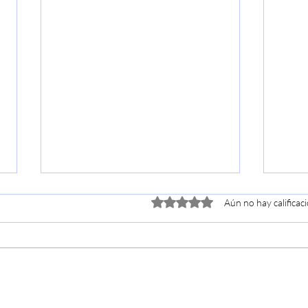
Obtuvo 0 de 5 estrellas.
Aún no hay calificac