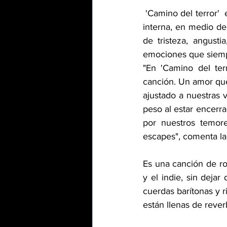
 'Camino del terror'  es su nuevo sencillo, una canción que nace en un momento de oscuridad 
interna, en medio de
de tristeza, angusti
emociones que siemp
"En 'Camino del ter
canción. Un amor que
ajustado a nuestras 
peso al estar encerr
por nuestros temor
escapes", comenta la
Es una canción de ro
y el indie, sin deja
cuerdas barítonas y 
están llenas de reve