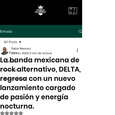
ME
NU
Entrada
All Posts
Pablo Ramírez
All Posts
22 nov 2024
2 min de lectura
La banda mexicana de
Noticias
rock alternativo, DELTA,
Finanzas
regresa con un nuevo
Automovilismo
lanzamiento cargado
de pasión y energía
nocturna.
Obtuvo NaN de 5 estrellas.