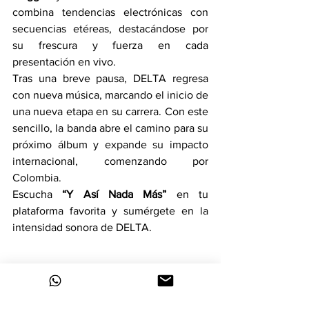
combina tendencias electrónicas con 
secuencias etéreas, destacándose por 
su frescura y fuerza en cada 
presentación en vivo.
Tras una breve pausa, DELTA regresa 
con nueva música, marcando el inicio de 
una nueva etapa en su carrera. Con este 
sencillo, la banda abre el camino para su 
próximo álbum y expande su impacto 
internacional, comenzando por 
Colombia.
Escucha 
“Y Así Nada Más”
 en tu 
plataforma favorita y sumérgete en la 
intensidad sonora de DELTA.
Colombia
música
álbum
pasión
nuevo sencillo
energía
libertad
rock alternativo
Armando Steiner
Delta
Y Así Nada Más
banda mexicana