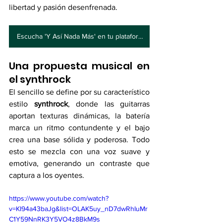
libertad y pasión desenfrenada.
­ Escucha 'Y Así Nada Más' en tu plataforma favorita
Una propuesta musical en 
el synthrock
El sencillo se define por su característico 
estilo 
synthrock
, donde las guitarras 
aportan texturas dinámicas, la batería 
marca un ritmo contundente y el bajo 
crea una base sólida y poderosa. Todo 
esto se mezcla con una voz suave y 
emotiva, generando un contraste que 
captura a los oyentes.
https://www.youtube.com/watch?
v=KI94a43baJg&list=OLAK5uy_nD7dwRhIuMr
C1Y59NnRK3Y5VO4z8BkM9s