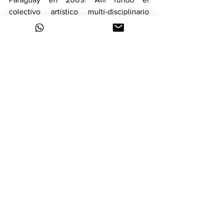
colectivo artístico multi-disciplinario 
Somoseres
. En 2013 llegó a Colombia 
para vivir y hacer familia con su 
compañera de vida y formalizó su 
proyecto musical.
Sus principales influencias musicales 
son Manu Chao, Devendra Bernhart y 
Rodrigo Amarante.
pablo ramirez company
UP MUSIC TV
2021
canal de televisión
nuevo lanzamiento
Kora Karuna
Kamino
Noticias