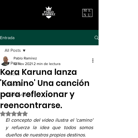
ME
NU
Entrada
All Posts
Pablo Ramírez
All Posts
12 nov 2021
2 min de lectura
Kora Karuna lanza
Noticias
'Kamino' Una canción
Finanzas
para reflexionar y
Automovilismo
reencontrarse.
Obtuvo NaN de 5 estrellas.
El concepto del video ilustra el 'camino' 
y refuerza la idea que todos somos 
dueños de nuestros propios destinos.