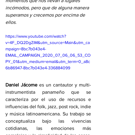
momentos que nos llevan a lugares 
incómodos, pero que de alguna manera 
superamos y crecemos por encima de 
ellos.
https://www.youtube.com/watch?
v=4F_DQ2DgZiM&utm_source=Main&utm_ca
mpaign=8bc7b043e4-
EMAIL_CAMPAIGN_2020_07_06_06_53_CO
PY_01&utm_medium=email&utm_term=0_a8c
6b86947-8bc7b043e4-336884099
Daniel Jácome
 es un cantautor y multi-
instrumentista panameño que se 
caracteriza por el uso de recursos e 
influencias del folk, jazz, post rock, indie 
y música latinoamericana. Su trabajo se 
conceptualiza bajo las vivencias 
cotidianas, las emociones más 