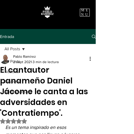
ME
NU
Entrada
All Posts
Pablo Ramírez
All Posts
2 sept 2021
3 min de lectura
El cantautor
Noticias
panameño Daniel
Finanzas
Jácome le canta a las
Automovilismo
adversidades en
'Contratiempo'.
Obtuvo NaN de 5 estrellas.
Es un tema inspirado en esos 