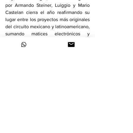
por Armando Steiner, Luiggio y Mario 
Castelan cierra el año reafirmando su 
lugar entre los proyectos más originales 
del circuito mexicano y latinoamericano, 
sumando matices electrónicos y 
llevando el sentimiento puro del rock 
más allá del escenario.
Una invitación a escuchar, sentir y 
dejarse llevar—Delta vuelve a demostrar 
con “Contigo” que el amor y la música 
siempre tienen nuevas formas de 
reinventarse.
Noticias