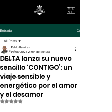
ME
NU
Entrada
All Posts
Pablo Ramírez
All Posts
14 nov 2025
2 min de lectura
DELTA lanza su nuevo
Noticias
sencillo ‘CONTIGO’: un
Finanzas
viaje sensible y
Automovilismo
energético por el amor
y el desamor
Obtuvo NaN de 5 estrellas.