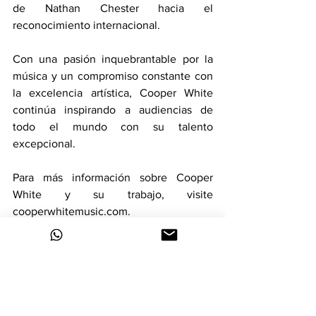
de Nathan Chester hacia el 
reconocimiento internacional.
Con una pasión inquebrantable por la 
música y un compromiso constante con 
la excelencia artística, Cooper White 
continúa inspirando a audiencias de 
todo el mundo con su talento 
excepcional.
Para más información sobre Cooper 
White y su trabajo, visite 
cooperwhitemusic.com.
Cooper White
Nathan Chester
Berklee College of Music
Los Ángeles
Inspirando Audiencias
Renombre Internacional
Cuarto Finalista
The Voice USA
Música Emocionante
Versatilidad
Creación de Arreglos