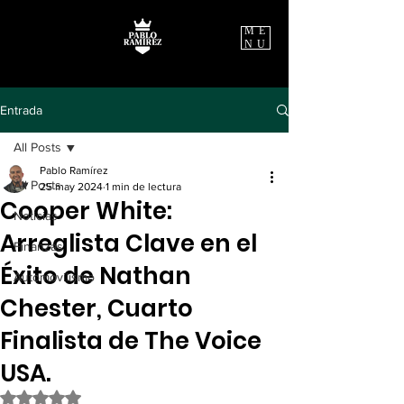
ME
NU
Entrada
All Posts
Pablo Ramírez
All Posts
25 may 2024
1 min de lectura
Cooper White:
Noticias
Arreglista Clave en el
Finanzas
Éxito de Nathan
Automovilismo
Chester, Cuarto
Finalista de The Voice
USA.
Obtuvo NaN de 5 estrellas.