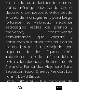
Ha tenido una destacada carrera
como mánager, apostando por el
desarrollo de nuevos talentos desde
el área de management, para luego
fortalecer su visibilidad mediante
estrategias reales de prensa y
marketing, construyendo
comunidades que valoran y
consumen sus productos musicales.
Como booker, ha trabajado con
algunas de las figuras más
importantes de la música latina,
entre ellas: Juanes, J Balvin, Karol G,
Alejandro Fernández, Alejandro Sanz,
Sebastián Yatra, Greeicy Rendón, Luis
Fonsi y David Bisbal.
Entre 2012 y 2019, fue mánager de
Ekhymosis, liderando el lanzamiento
de su disco Paz con Cadenas bajo el
sello Codiscos. Además, fue el
artífice de la reunión de los
miembros originales, dando paso a