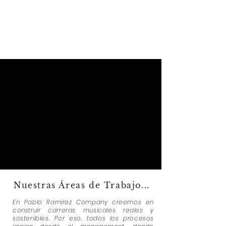
Dareska
Cooper White
Nuestras Áreas de Trabajo...
En Pablo Ramírez Company creemos en
construir carreras musicales reales y
sostenibles. Por eso, todos los procesos